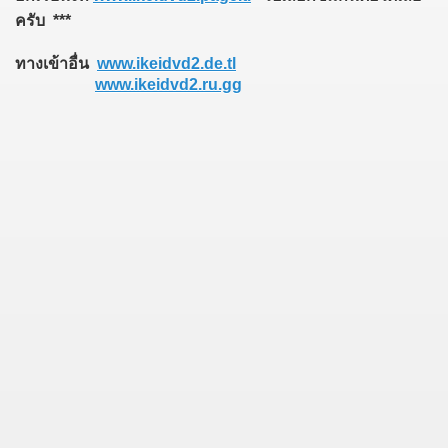
ครับ ***
ทางเข้าอื่น
www.ikeidvd2.de.tl
www.ikeidvd2.ru.gg